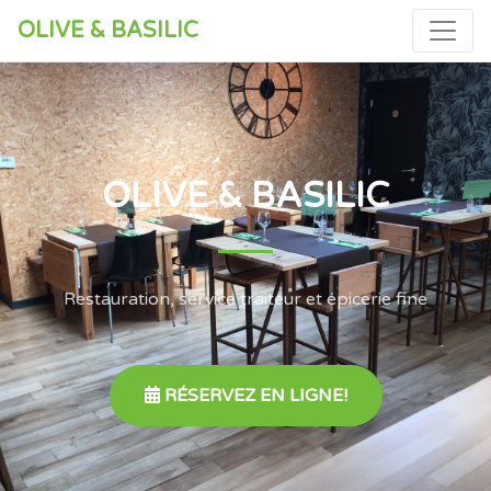
OLIVE & BASILIC
OLIVE & BASILIC
Restauration, service traiteur et épicerie fine
RÉSERVEZ EN LIGNE!